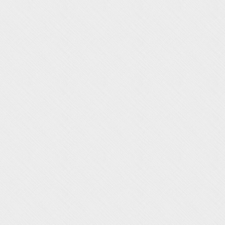
Rückbildung ist wahre Körperarbeit und gezielte
Übungen stabilisieren und kräftigen die
Beckenbodenmuskulatur und
dienen der Prophylaxe von Gebärmuttersenkung und
Inkontinenzbeschwerden.
Gezieltes Training der Bauch-,Bein-, Rücken- und Po-
und Beckenbodenmuskulatur, sowie Entspannungs-
und Atemübungen bringen alles wieder in Form.
Kursbeginn frühestens nach 5 Wochen nach der
Geburt
(Bitte beachte Sie dies bei der Anmeldung um
unnötige Stornierungen zu vermeiden)
Wöchentlich Donnerstags 18 – 19.30 Uhr