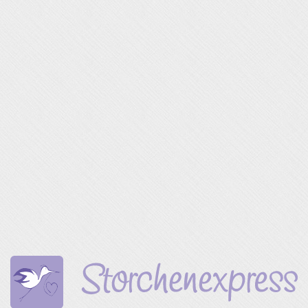
Mit der Nutzung dieses Formulars erklären Sie
sich mit unserer
Datenschutzerklärung
einverstanden.
[dscf7captcha dscf7captcha-433]
Babymassage 8-9`26