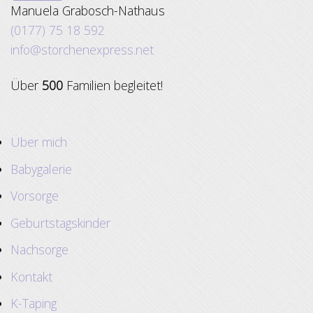
Manuela Grabosch-Nathaus
(0177) 75 18 592
info@storchenexpress.net
Über
500
Familien begleitet!
Über mich
Babygalerie
Vorsorge
Geburtstagskinder
Nachsorge
Kontakt
K-Taping