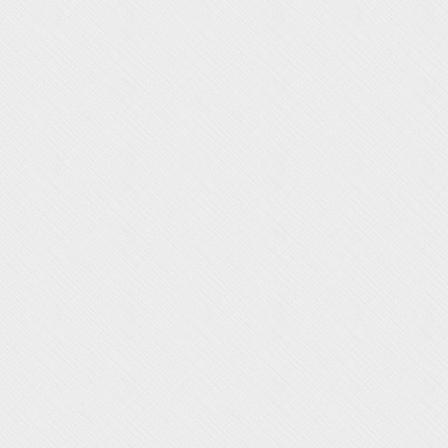
Kursort:
Kursraum Hebammenpraxis
Storchenexpress, Alleestraße 21, 59320 Ennigerloh
Bitte mitbringen
: Versichertenkarte, sportliche
Kleidung, Getränke
Rückbildungsgymnastik ist eine Kassenleistung
(der Kurs muss allerdings in den ersten 9
Lebensmonaten des Kindes beendet werden)
(Eintragung in das Bonusheft der Krankenkasse
möglich; ggf. Erstattung durch die Krankenkasse als
Präventionskurs nach §20 SGB V möglich)
[/vc_column_text][/vc_column][/vc_row]